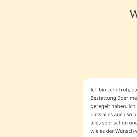
W
Ich bin sehr froh, d
Bestattung über me
geregelt haben. Ich 
dass alles auch so u
alles sehr schön un
wie es der Wunsch wa