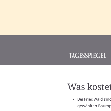
Was koste
Bei
FriedWald
sind
gewählten Baumpla