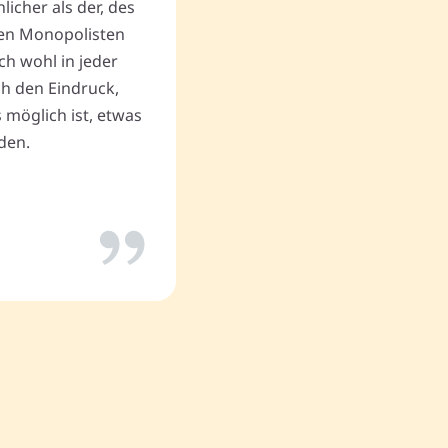
cher als der, des
Vielen Dank an Memovida.
en Monopolisten
ch wohl in jeder
uch den Eindruck,
Thomas P.
 möglich ist, etwas
den.