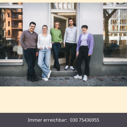
Seebestattung in Leingarten – Wer
Immer erreichbar:
030 75436955