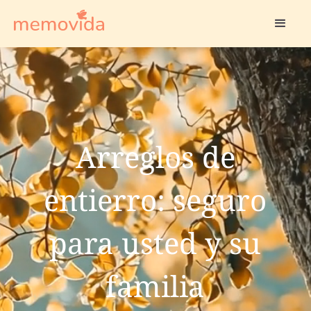
Arreglos de
entierro: seguro
para usted y su
familia