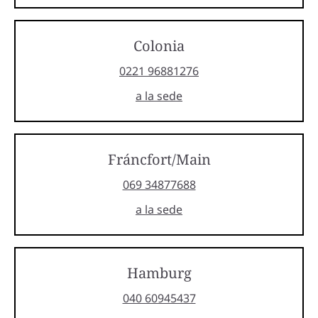
Colonia
0221 96881276
a la sede
Fráncfort/Main
069 34877688
a la sede
Hamburg
040 60945437