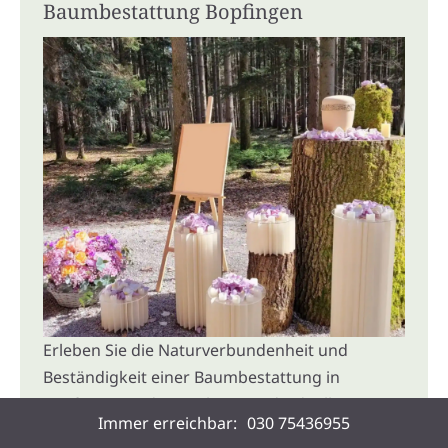
Baumbestattung Bopfingen
Erleben Sie die Naturverbundenheit und
Beständigkeit einer Baumbestattung in
Bopfingen und Umgebung. Individuelle
Immer erreichbar:
030 75436955
Erinnerung in idyllischer Waldlandschaft.