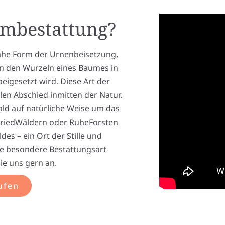
umbestattung?
ahe Form der Urnenbeisetzung,
an den Wurzeln eines Baumes in
igesetzt wird. Diese Art der
en Abschied inmitten der Natur.
Wald auf natürliche Weise um das
FriedWäldern
oder
RuheForsten
des – ein Ort der Stille und
se besondere Bestattungsart
Sie uns gern an.
ufen