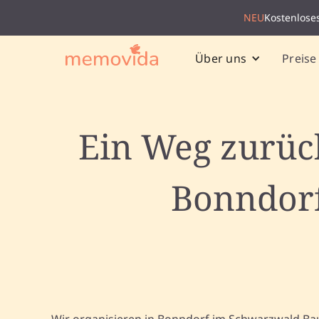
NEU
Kostenlose
Preise
Über uns
Ein Weg zurüc
Bonndorf
Wir organisieren in Bonndorf im Schwarzwald B