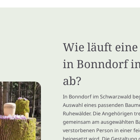
Wie läuft ein
in Bonndorf 
ab?
In Bonndorf im Schwarzwald beg
Auswahl eines passenden Baume
Ruhewälder. Die Angehörigen tre
gemeinsam am ausgewählten Bau
verstorbenen Person in einer feie
beigesetzt wird. Die Gestaltung d