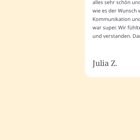
alles sehr schön un
wie es der Wunsch wa
Kommunikation und
war super. Wir fühl
und verstanden. Dan
Julia Z.