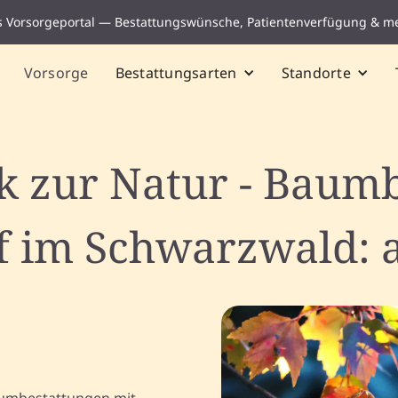
s Vorsorgeportal — Bestattungswünsche, Patientenverfügung & m
Vorsorge
Bestattungsarten
Standorte
k zur Natur - Baumb
 im Schwarzwald: a
aumbestattungen mit