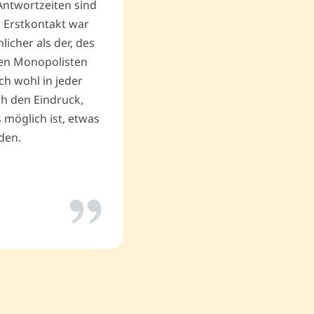
Antwortzeiten sind
andere unlautere Angebote,
r Erstkontakt war
Begräbnis zum Geschäftserf
cher als der, des
Vielen Dank an Memovida.
en Monopolisten
ch wohl in jeder
uch den Eindruck,
Thomas P.
 möglich ist, etwas
den.