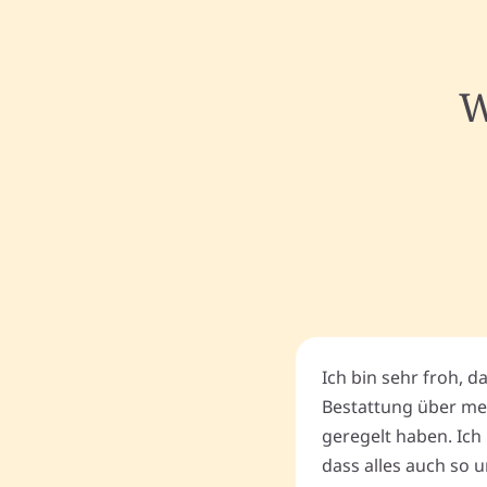
W
Ich bin sehr froh, d
Bestattung über me
geregelt haben. Ich 
dass alles auch so u