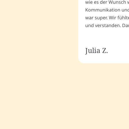
wie es der Wunsch wa
Kommunikation und
war super. Wir fühl
und verstanden. Dan
Julia Z.