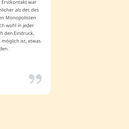
r Erstkontakt war
Begräbnis zum Geschäftserf
cher als der, des
Vielen Dank an Memovida.
en Monopolisten
ch wohl in jeder
uch den Eindruck,
Thomas P.
 möglich ist, etwas
den.