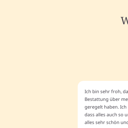
W
Ich bin sehr froh, d
Bestattung über me
geregelt haben. Ich 
dass alles auch so u
alles sehr schön un