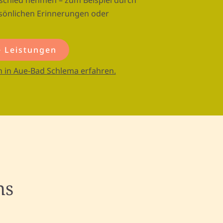
bschied nehmen – zum Beispiel durch
sönlichen Erinnerungen oder
 Leistungen
 in Aue-Bad Schlema erfahren.
ns