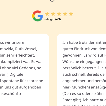
ass wir unsere
Ich habe trotz der Entf
movida, Ruth Vossel,
guten Eindruck von de
bin sehr erleichtert,
gewonnen. Es wird auf 
nkompliziert war. Es war
Wünsche eingegangen u
d ohne viel Gedöhns, so,
persönlich betreut. Die 
r :) Digitale
auch schnell. Bereits de
 spontane Rücksprache
angenehmer und persönli
ten uns gut aufgehoben
hier (München) ansäßig
keschön! :)
(Den es so oder so ähnli
Stadt gibt). Ich hatte a