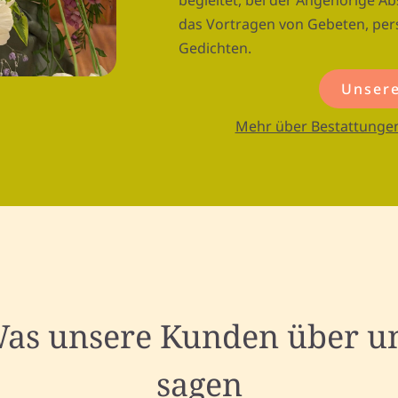
begleitet, bei der Angehörige A
das Vortragen von Gebeten, per
Gedichten.
Unsere
Mehr über Bestattungen
as unsere Kunden über u
sagen