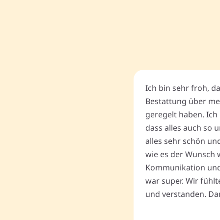
Ich bin sehr froh, d
Bestattung über me
geregelt haben. Ich 
dass alles auch so u
alles sehr schön un
wie es der Wunsch wa
Kommunikation und
war super. Wir fühl
und verstanden. Dan