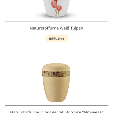
Naturstoffurne Weiß Tulpen
inklusive
Naturstoffurne, Ivory Velvet, Bordüre “Almwiese”