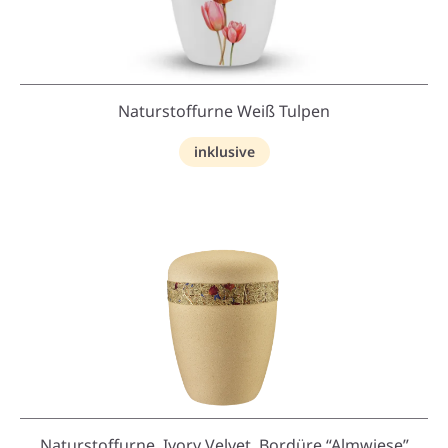
Naturstoffurne Weiß Tulpen
inklusive
Naturstoffurne, Ivory Velvet, Bordüre “Almwiese”