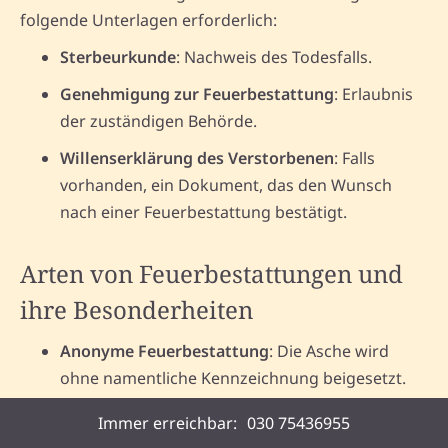
folgende Unterlagen erforderlich:
Sterbeurkunde
: Nachweis des Todesfalls.
Genehmigung zur Feuerbestattung
: Erlaubnis
der zuständigen Behörde.
Willenserklärung des Verstorbenen
: Falls
vorhanden, ein Dokument, das den Wunsch
nach einer Feuerbestattung bestätigt.
Arten von Feuerbestattungen und
ihre Besonderheiten
Anonyme Feuerbestattung
: Die Asche wird
ohne namentliche Kennzeichnung beigesetzt.
Friedhöfe in Richtenberg bieten diese Form an,
Immer erreichbar:
030 75436955
was für Angehörige bedeutet, dass kein