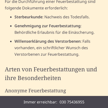
Für die Durchführung einer Feuerbestattung sind
folgende Dokumente erforderlich:
Sterbeurkunde
: Nachweis des Todesfalls.
Genehmigung zur Feuerbestattung
:
Behördliche Erlaubnis für die Einäscherung.
Willenserklärung des Verstorbenen
: Falls
vorhanden, ein schriftlicher Wunsch des
Verstorbenen zur Feuerbestattung.
Arten von Feuerbestattungen und
ihre Besonderheiten
Anonyme Feuerbestattung
Bei der anonymen Feuerbestattung wird die Asche
Immer erreichbar:
030 75436955
des Verstorbenen auf einem Gemeinschaftsgrabfeld