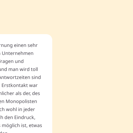
ernung einen sehr
Kompetentes Team, Diskreti
m Unternehmen
und Umsicht in der Situation
Fragen und
freundlich und hilfsbereit. 
nd man wird toll
gewinnbringende Verkaufs
Antwortzeiten sind
andere unlautere Angebote,
r Erstkontakt war
Begräbnis zum Geschäftserf
cher als der, des
Vielen Dank an Memovida.
en Monopolisten
ch wohl in jeder
uch den Eindruck,
Thomas P.
 möglich ist, etwas