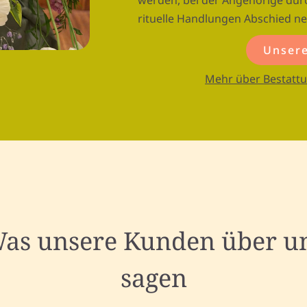
werden, bei der Angehörige dur
rituelle Handlungen Abschied n
Unsere
Mehr über Bestattu
as unsere Kunden über u
sagen