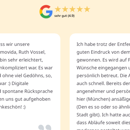
ass wir unsere
Ich habe trotz der Entf
movida, Ruth Vossel,
guten Eindruck von de
bin sehr erleichtert,
gewonnen. Es wird auf 
nkompliziert war. Es war
Wünsche eingegangen u
d ohne viel Gedöhns, so,
persönlich betreut. Die 
r :) Digitale
auch schnell. Bereits de
 spontane Rücksprache
angenehmer und persönli
ten uns gut aufgehoben
hier (München) ansäßig
keschön! :)
(Den es so oder so ähnli
Stadt gibt). Ich hatte a
dass Abläufe soweit dies