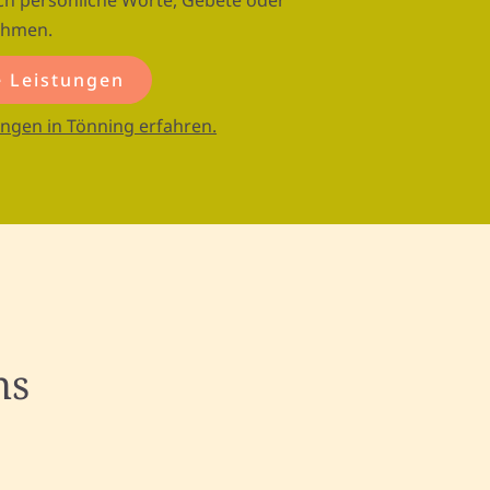
ch persönliche Worte, Gebete oder
ehmen.
 Leistungen
ngen in Tönning erfahren.
ns