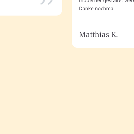
moderner gestaltet wer
Danke nochmal
Matthias K.