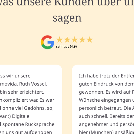
as unsere Kunden über u
sagen
ass wir unsere
Ich habe trotz der Entf
movida, Ruth Vossel,
guten Eindruck von de
bin sehr erleichtert,
gewonnen. Es wird auf 
nkompliziert war. Es war
Wünsche eingegangen u
d ohne viel Gedöhns, so,
persönlich betreut. Die 
r :) Digitale
auch schnell. Bereits de
 spontane Rücksprache
angenehmer und persönli
ten uns gut aufgehoben
hier (München) ansäßig