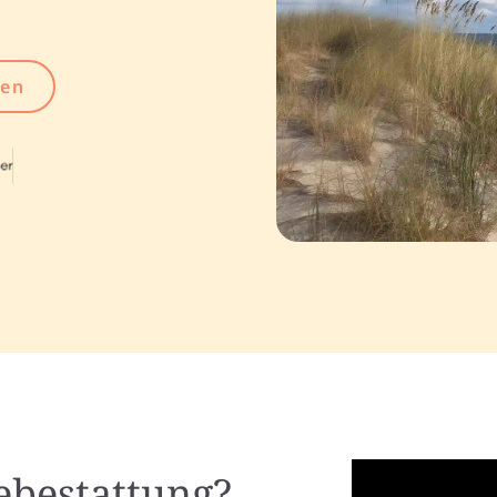
gen
eebestattung?