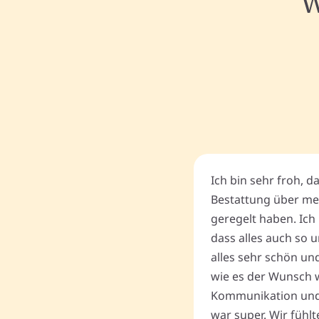
W
Ich bin sehr froh, d
Bestattung über me
geregelt haben. Ich 
dass alles auch so u
alles sehr schön un
wie es der Wunsch wa
Kommunikation und
war super. Wir fühl