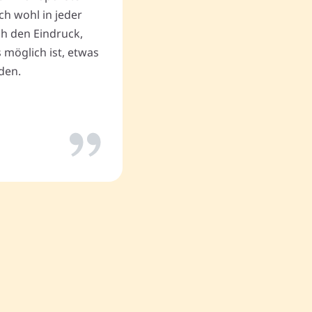
ch wohl in jeder
uch den Eindruck,
Thomas P.
 möglich ist, etwas
den.