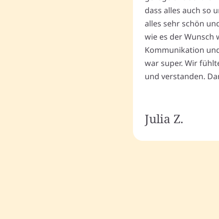
dass alles auch so u
alles sehr schön un
wie es der Wunsch wa
Kommunikation und
war super. Wir fühl
und verstanden. Dan
Julia Z.