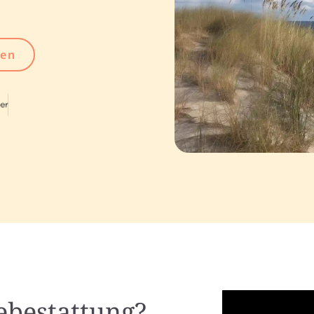
gen
eebestattung?