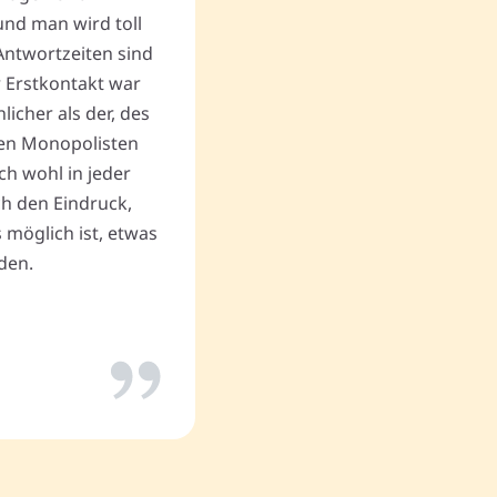
nd man wird toll
gewinnbringende Verkaufs
Antwortzeiten sind
andere unlautere Angebote,
r Erstkontakt war
Begräbnis zum Geschäftserf
cher als der, des
Vielen Dank an Memovida.
en Monopolisten
ch wohl in jeder
uch den Eindruck,
Thomas P.
 möglich ist, etwas
den.