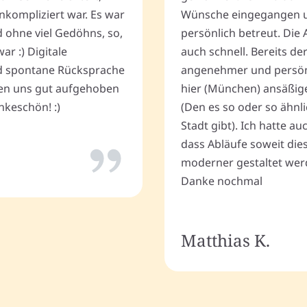
nkompliziert war. Es war
Wünsche eingegangen u
d ohne viel Gedöhns, so,
persönlich betreut. Die 
r :) Digitale
auch schnell. Bereits de
 spontane Rücksprache
angenehmer und persönli
ten uns gut aufgehoben
hier (München) ansäßig
keschön! :)
(Den es so oder so ähnli
Stadt gibt). Ich hatte a
dass Abläufe soweit dies
moderner gestaltet wer
Danke nochmal
Matthias K.