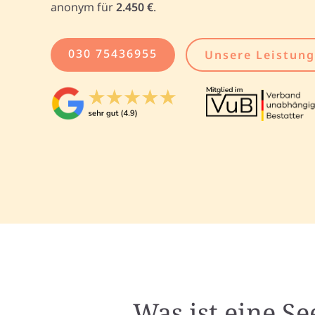
anonym für
2.450 €
.
030 75436955
Unsere Leistun
Was ist eine S