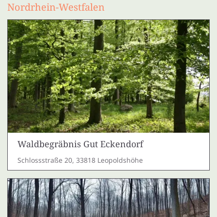
Nordrhein-Westfalen
Waldbegräbnis Gut Eckendorf
Schlossstraße 20, 33818 Leopoldshöhe