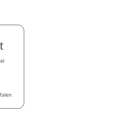
t
el
falen