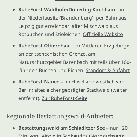
RuheForst Waldhufe/Doberlug-Kirchhain
– in
der Niederlausitz (Brandenburg), per Bahn aus
Leipzig gut erreichbar; alter Mischwald aus
Rotbuchen und Stieleichen.
Offizielle Website
RuheForst Olbernhau
– im Mittleren Erzgebirge
an der tschechischen Grenze, am
Naturschutzgebiet Bärenbach mit teils über 160-
jährigen Buchen und Eichen.
Standort & Anfahrt
RuheForst Nauen
– im Havelland westlich von
Berlin; alter, eichengeprägter Stadtwald (weiter
entfernt).
Zur RuheForst-Seite
Regionale Bestattungswald-Anbieter:
Bestattungswald am Schladitzer See
– nur ~20
Min. von Leipzig in Schkeuditz (Nordsachsen);