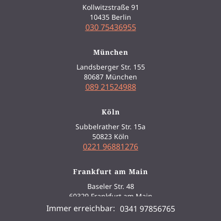
Kollwitzstraße 91
10435 Berlin
030 75436955
München
Landsberger Str. 155
80687 München
089 21524988
Köln
Subbelrather Str. 15a
50823 Köln
0221 96881276
Frankfurt am Main
Baseler Str. 48
60329 Frankfurt am Main
069 34877688
Immer erreichbar:
0341 97856765