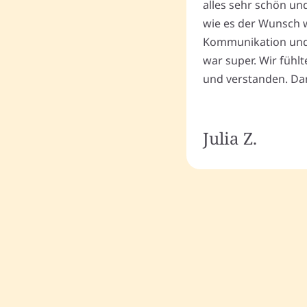
alles sehr schön un
wie es der Wunsch wa
Kommunikation und
war super. Wir fühl
und verstanden. Dan
Julia Z.