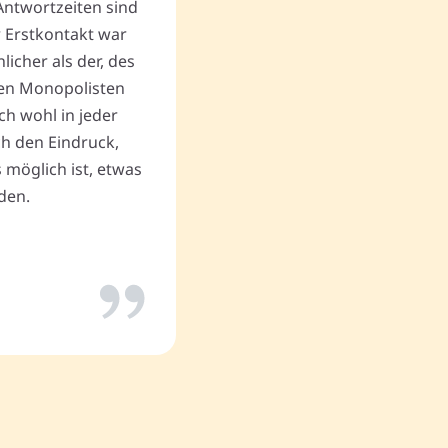
Antwortzeiten sind
andere unlautere Angebote,
r Erstkontakt war
Begräbnis zum Geschäftserf
cher als der, des
Vielen Dank an Memovida.
en Monopolisten
ch wohl in jeder
uch den Eindruck,
Thomas P.
 möglich ist, etwas
den.