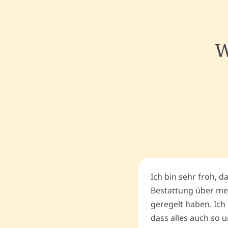
W
Ich bin sehr froh, d
Bestattung über me
geregelt haben. Ich 
dass alles auch so u