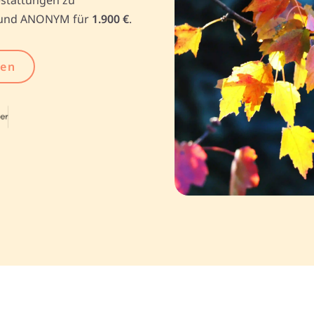
und ANONYM für
1.900 €
.
gen