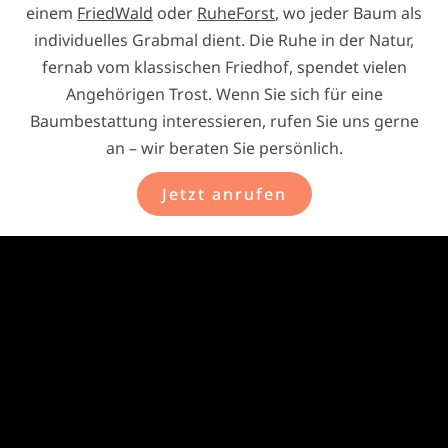
einem
FriedWald
oder
RuheForst
, wo jeder Baum als
individuelles Grabmal dient. Die Ruhe in der Natur,
fernab vom klassischen Friedhof, spendet vielen
Angehörigen Trost. Wenn Sie sich für eine
Baumbestattung interessieren, rufen Sie uns gerne
an – wir beraten Sie persönlich.
Jetzt anrufen