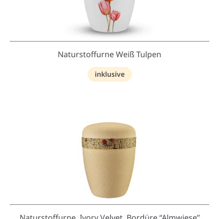
Naturstoffurne Weiß Tulpen
inklusive
Naturstoffurne, Ivory Velvet, Bordüre “Almwiese”