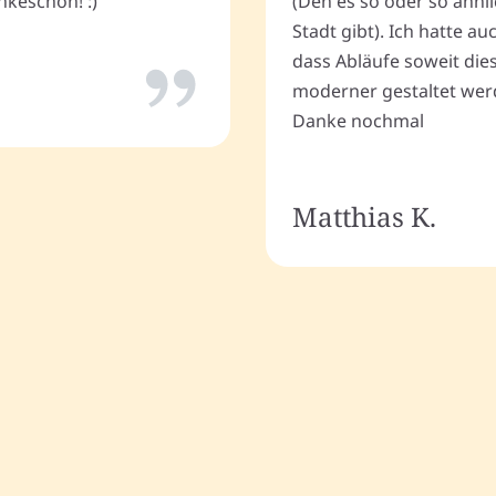
keschön! :)
(Den es so oder so ähnli
Stadt gibt). Ich hatte a
dass Abläufe soweit dies
moderner gestaltet wer
Danke nochmal
Matthias K.