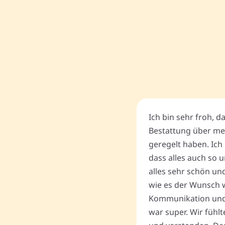
Ich bin sehr froh, d
Bestattung über me
geregelt haben. Ich 
dass alles auch so u
alles sehr schön un
wie es der Wunsch wa
Kommunikation und
war super. Wir fühl