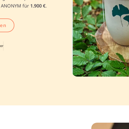
t ANONYM für
1.900 €
.
gen