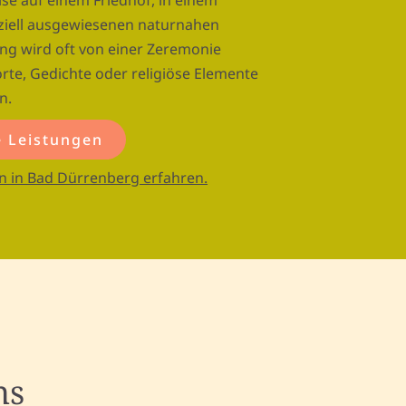
ise auf einem Friedhof, in einem
ziell ausgewiesenen naturnahen
ng wird oft von einer Zeremonie
orte, Gedichte oder religiöse Elemente
n.
 Leistungen
n in Bad Dürrenberg erfahren.
ns