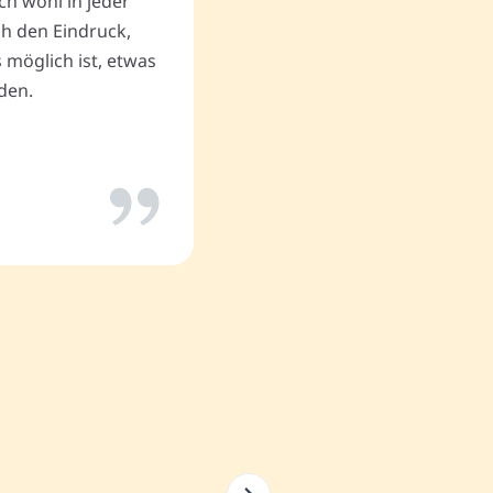
ch wohl in jeder
uch den Eindruck,
Thomas P.
 möglich ist, etwas
den.