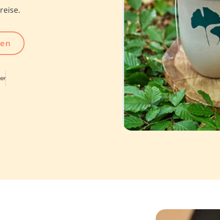
reise.
gen