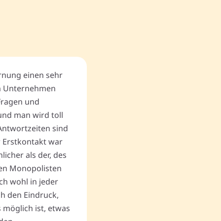
ernung einen sehr
Kompetentes Team, Diskreti
m Unternehmen
und Umsicht in der Situation
Fragen und
freundlich und hilfsbereit. 
nd man wird toll
gewinnbringende Verkaufs
Antwortzeiten sind
andere unlautere Angebote,
r Erstkontakt war
Begräbnis zum Geschäftserf
cher als der, des
Vielen Dank an Memovida.
en Monopolisten
ch wohl in jeder
uch den Eindruck,
Thomas P.
 möglich ist, etwas