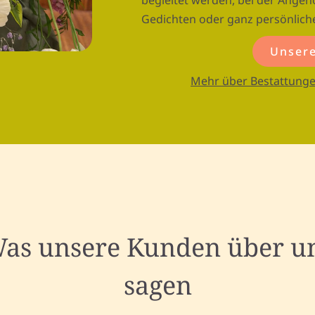
begleitet werden, bei der Ange
Gedichten oder ganz persönlic
Unsere
Mehr über Bestattunge
as unsere Kunden über u
sagen