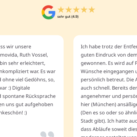
ass wir unsere
Ich habe trotz der Entf
movida, Ruth Vossel,
guten Eindruck von de
bin sehr erleichtert,
gewonnen. Es wird auf 
nkompliziert war. Es war
Wünsche eingegangen u
d ohne viel Gedöhns, so,
persönlich betreut. Die 
r :) Digitale
auch schnell. Bereits de
 spontane Rücksprache
angenehmer und persönli
ten uns gut aufgehoben
hier (München) ansäßig
keschön! :)
(Den es so oder so ähnli
Stadt gibt). Ich hatte a
dass Abläufe soweit dies