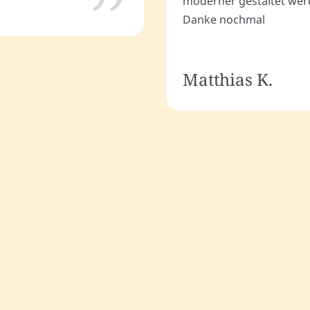
moderner gestaltet wer
Danke nochmal
Matthias K.