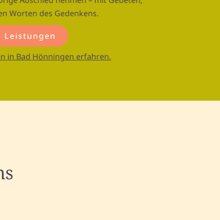
hörige Abschied nehmen – mit Gebeten,
hen Worten des Gedenkens.
 Leistungen
n in Bad Hönningen erfahren.
ns