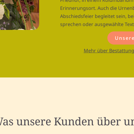
Friedhof, in einem Kolumbariu
Erinnerungsort. Auch die Urnenb
Abschiedsfeier begleitet sein, b
sprechen oder ausgewählte Tex
Unsere
Mehr über Bestattung
as unsere Kunden über u