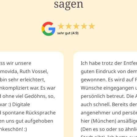
sagen
ass wir unsere
Ich habe trotz der Entf
movida, Ruth Vossel,
guten Eindruck von de
bin sehr erleichtert,
gewonnen. Es wird auf 
nkompliziert war. Es war
Wünsche eingegangen u
d ohne viel Gedöhns, so,
persönlich betreut. Die 
r :) Digitale
auch schnell. Bereits de
 spontane Rücksprache
angenehmer und persönli
ten uns gut aufgehoben
hier (München) ansäßig
keschön! :)
(Den es so oder so ähnli