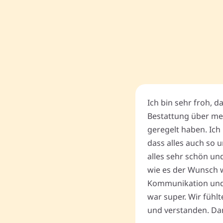
Ich bin sehr froh, d
Bestattung über me
geregelt haben. Ich 
dass alles auch so u
alles sehr schön un
wie es der Wunsch wa
Kommunikation und
war super. Wir fühl
und verstanden. Dan