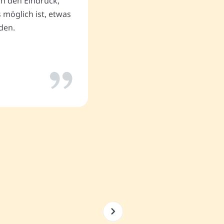
uch den Eindruck,
Thomas P.
 möglich ist, etwas
den.