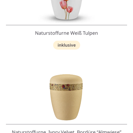
Naturstoffurne Weiß Tulpen
inklusive
Naturstoffurne, Ivory Velvet, Bordüre “Almwiese”