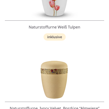
Naturstoffurne Weiß Tulpen
inklusive
Naturstoffurne, Ivory Velvet, Bordüre “Almwiese”