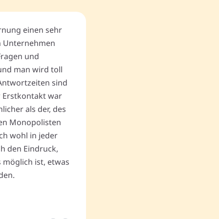
ernung einen sehr
Kompetentes Team, Diskreti
m Unternehmen
und Umsicht in der Situation
Fragen und
freundlich und hilfsbereit. 
nd man wird toll
gewinnbringende Verkaufs
Antwortzeiten sind
andere unlautere Angebote,
r Erstkontakt war
Begräbnis zum Geschäftserf
cher als der, des
Vielen Dank an Memovida.
en Monopolisten
ch wohl in jeder
uch den Eindruck,
Thomas P.
 möglich ist, etwas
den.