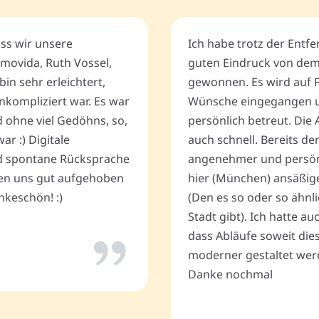
ass wir unsere
Ich habe trotz der Entf
movida, Ruth Vossel,
guten Eindruck von de
bin sehr erleichtert,
gewonnen. Es wird auf 
nkompliziert war. Es war
Wünsche eingegangen u
d ohne viel Gedöhns, so,
persönlich betreut. Die 
r :) Digitale
auch schnell. Bereits de
 spontane Rücksprache
angenehmer und persönli
ten uns gut aufgehoben
hier (München) ansäßig
keschön! :)
(Den es so oder so ähnli
Stadt gibt). Ich hatte a
dass Abläufe soweit dies
moderner gestaltet wer
Danke nochmal