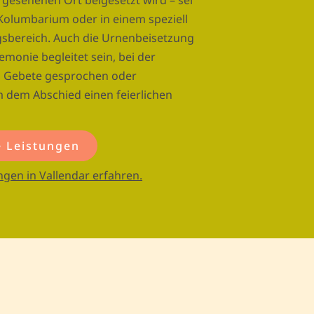
gesehenen Ort beigesetzt wird – sei
 Kolumbarium oder in einem speziell
sbereich. Auch die Urnenbeisetzung
monie begleitet sein, bei der
n, Gebete gesprochen oder
 dem Abschied einen feierlichen
 Leistungen
gen in Vallendar erfahren.