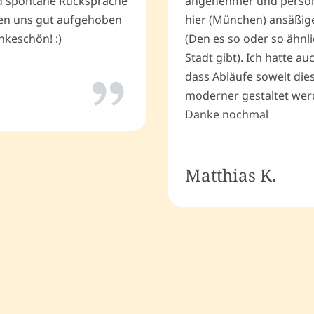
 spontane Rücksprache
angenehmer und persönli
ten uns gut aufgehoben
hier (München) ansäßig
keschön! :)
(Den es so oder so ähnli
Stadt gibt). Ich hatte a
dass Abläufe soweit dies
moderner gestaltet wer
Danke nochmal
Matthias K.