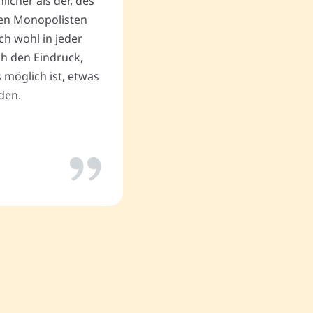
cher als der, des
Vielen Dank an Memovida.
en Monopolisten
ch wohl in jeder
uch den Eindruck,
Thomas P.
 möglich ist, etwas
den.