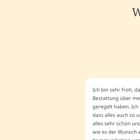
W
Ich bin sehr froh, d
Bestattung über me
geregelt haben. Ich 
dass alles auch so u
alles sehr schön un
wie es der Wunsch wa