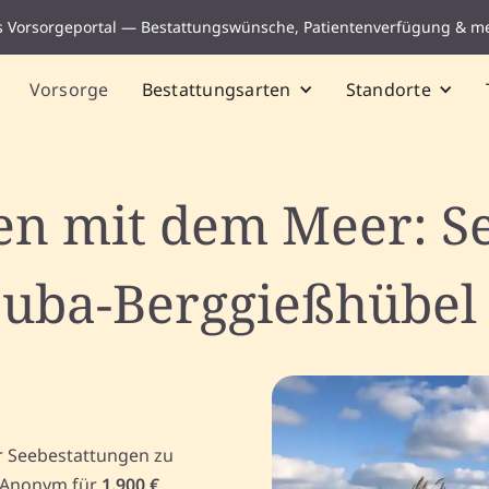
s Vorsorgeportal — Bestattungswünsche, Patientenverfügung & m
Vorsorge
Bestattungsarten
Standorte
n mit dem Meer: S
uba-Berggießhübel 
r Seebestattungen zu
Anonym für
1.900 €
.