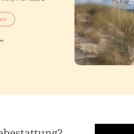
gen
eebestattung?