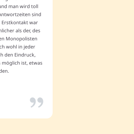
nd man wird toll
gewinnbringende Verkaufs
Antwortzeiten sind
andere unlautere Angebote,
r Erstkontakt war
Begräbnis zum Geschäftserf
cher als der, des
Vielen Dank an Memovida.
en Monopolisten
ch wohl in jeder
uch den Eindruck,
Thomas P.
 möglich ist, etwas
den.