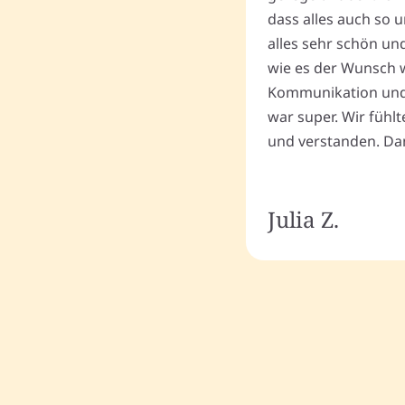
dass alles auch so u
alles sehr schön un
wie es der Wunsch wa
Kommunikation und
war super. Wir fühl
und verstanden. Dan
Julia Z.