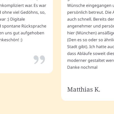
nkompliziert war. Es war
Wünsche eingegangen u
d ohne viel Gedöhns, so,
persönlich betreut. Die 
r :) Digitale
auch schnell. Bereits de
 spontane Rücksprache
angenehmer und persönli
ten uns gut aufgehoben
hier (München) ansäßig
keschön! :)
(Den es so oder so ähnli
Stadt gibt). Ich hatte a
dass Abläufe soweit dies
moderner gestaltet wer
Danke nochmal
Matthias K.