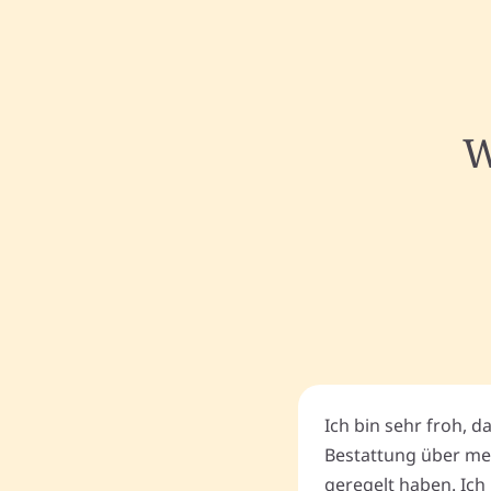
W
Ich bin sehr froh, d
Bestattung über me
geregelt haben. Ich 