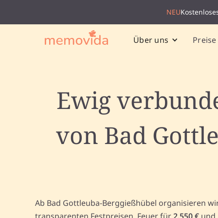
NEU
Kostenlose
Preise
Über uns
Ewig verbunde
von Bad Gottle
Ab Bad Gottleuba-Berggießhübel organisieren wi
transparenten Festpreisen, Feuer für
2.550 €
und 