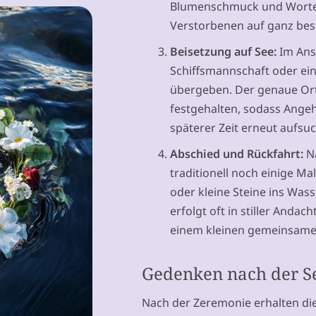
Blumenschmuck und Worte
Verstorbenen auf ganz be
Beisetzung auf See:
Im Ans
Schiffsmannschaft oder ei
übergeben. Der genaue Ort 
festgehalten, sodass Angeh
späterer Zeit erneut aufsu
Abschied und Rückfahrt:
Na
traditionell noch einige M
oder kleine Steine ins Was
erfolgt oft in stiller Anda
einem kleinen gemeinsame
Gedenken nach der S
Nach der Zeremonie erhalten di