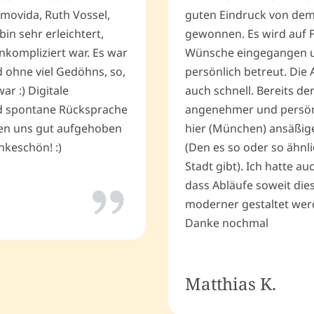
movida, Ruth Vossel,
guten Eindruck von de
bin sehr erleichtert,
gewonnen. Es wird auf 
nkompliziert war. Es war
Wünsche eingegangen u
d ohne viel Gedöhns, so,
persönlich betreut. Die 
r :) Digitale
auch schnell. Bereits de
 spontane Rücksprache
angenehmer und persönli
ten uns gut aufgehoben
hier (München) ansäßig
keschön! :)
(Den es so oder so ähnli
Stadt gibt). Ich hatte a
dass Abläufe soweit dies
moderner gestaltet wer
Danke nochmal
Matthias K.