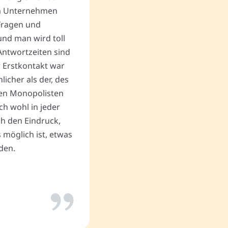
m Unternehmen
und Umsicht in der Situation
Fragen und
freundlich und hilfsbereit. 
nd man wird toll
gewinnbringende Verkaufs
Antwortzeiten sind
andere unlautere Angebote,
r Erstkontakt war
Begräbnis zum Geschäftserf
cher als der, des
Vielen Dank an Memovida.
en Monopolisten
ch wohl in jeder
uch den Eindruck,
Thomas P.
 möglich ist, etwas
den.