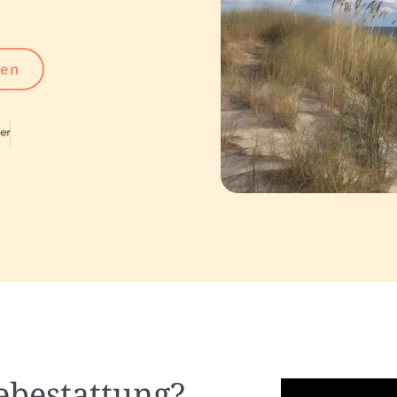
gen
eebestattung?