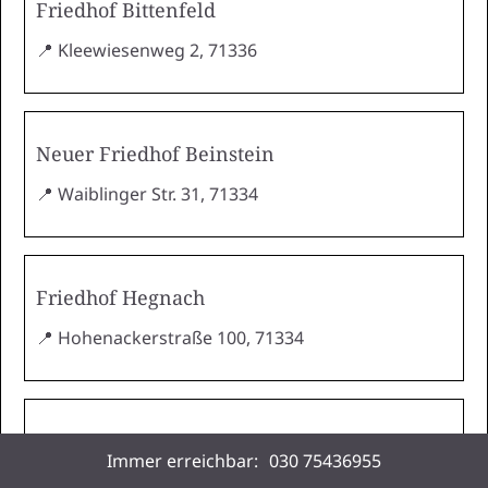
Friedhof Bittenfeld
📍 Kleewiesenweg 2, 71336
Neuer Friedhof Beinstein
📍 Waiblinger Str. 31, 71334
Friedhof Hegnach
📍 Hohenackerstraße 100, 71334
Friedhof Neustadt
Immer erreichbar:
030 75436955
📍 Sörenbergweg 30, 71336