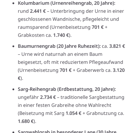
Kolumbarium (Urnenreihengrab, 20 Jahre):
rund
2.441 €
– Unterbringung der Urne in einer
geschlossenen Wandnische, pflegeleicht und
raumsparend (Urnenbeisetzung
701 €
+
Grabkosten ca.
1.740 €
).
Baumurnengrab (20 Jahre Ruhezeit):
ca.
3.821 €
– Urne wird naturnah an einem Baum
beigesetzt, oft mit reduziertem Pflegeaufwand
(Urnenbeisetzung
701 €
+ Graberwerb ca.
3.120
€
).
Sarg-Reihengrab (Erdbestattung, 20 Jahre):
ungefähr
2.734 €
– traditionelle Sargbestattung
in einer festen Grabreihe ohne Wahlrecht
(Beisetzung mit Sarg
1.054 €
+ Grabnutzung ca.
1.680 €
).
Sargwahlgrab in besonderer Lage (30 Jahre