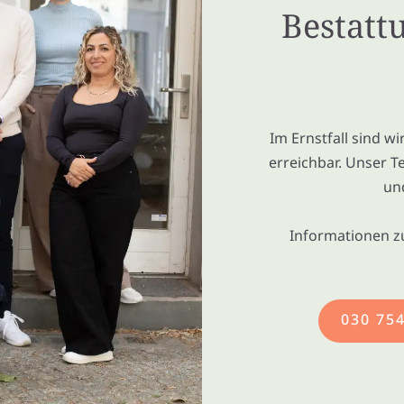
Bestatt
Im Ernstfall sind w
erreichbar. Unser T
un
Informationen z
030 75