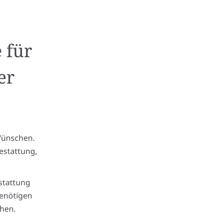
 für
er
Wünschen.
estattung,
stattung
benötigen
hen.