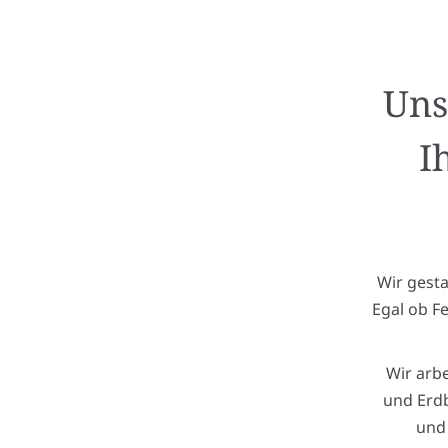
Uns
I
Wir gest
Egal ob F
Wir arb
und Erdb
und 