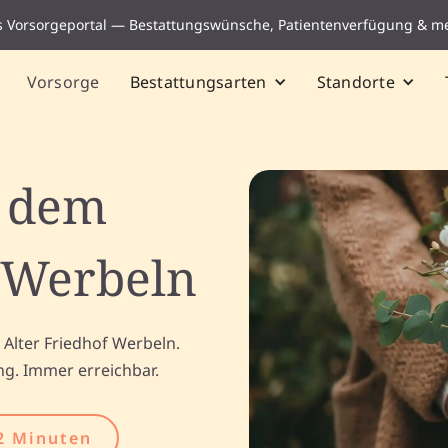
s Vorsorgeportal — Bestattungswünsche, Patientenverfügung & m
Vorsorge
Bestattungsarten
Standorte
f dem
f Werbeln
 Alter Friedhof Werbeln.
ng. Immer erreichbar.
2 Minuten