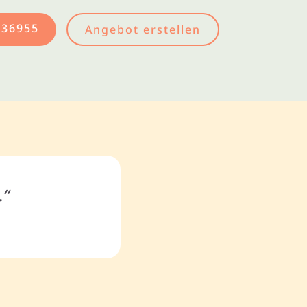
436955
Angebot erstellen
.“