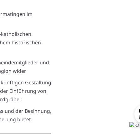
ermatingen im
-katholischen
ichem historischen
emeindemitglieder und
egion wider.
künftigen Gestaltung
h der Einführung von
rdgräber.
ns und der Besinnung,
nerung bietet.