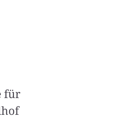
 für
dhof