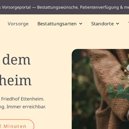
s Vorsorgeportal — Bestattungswünsche, Patientenverfügung & m
Vorsorge
Bestattungsarten
Standorte
f dem
nheim
 Friedhof Ettenheim.
ng. Immer erreichbar.
2 Minuten