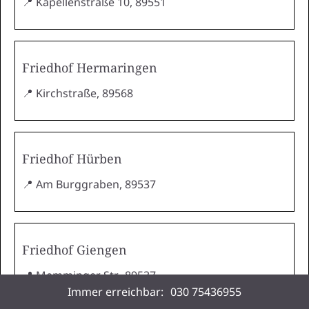
📍 Kapellenstraße 10, 89551
Friedhof Hermaringen
📍 Kirchstraße, 89568
Friedhof Hürben
📍 Am Burggraben, 89537
Friedhof Giengen
📍 Memminger Str., 89537
Immer erreichbar:
030 75436955