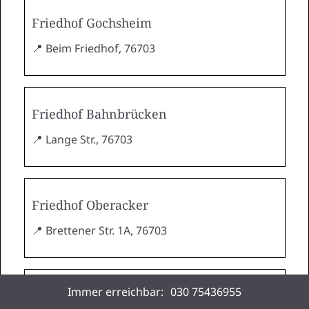
Friedhof Gochsheim
📍 Beim Friedhof, 76703
Friedhof Bahnbrücken
📍 Lange Str., 76703
Friedhof Oberacker
📍 Brettener Str. 1A, 76703
Immer erreichbar:
030 75436955
Friedhof Landshausen