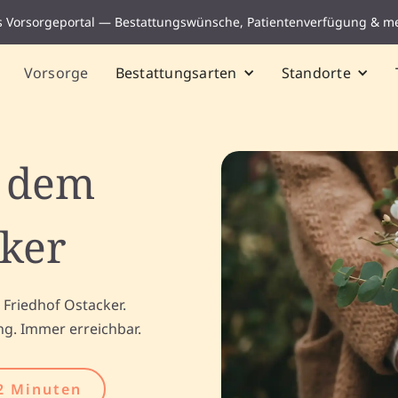
s Vorsorgeportal — Bestattungswünsche, Patientenverfügung & m
Vorsorge
Bestattungsarten
Standorte
f dem
cker
 Friedhof Ostacker.
ng. Immer erreichbar.
2 Minuten