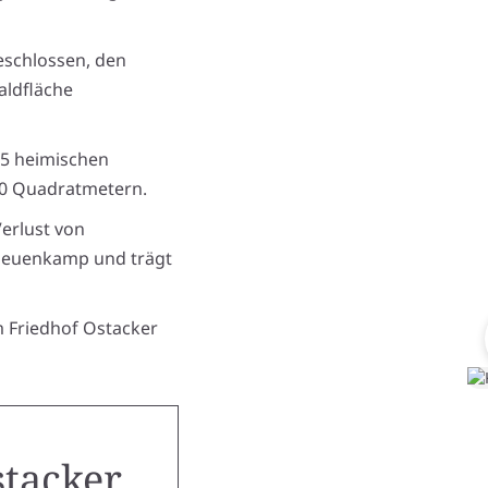
eschlossen, den
aldfläche
75 heimischen
00 Quadratmetern.
erlust von
Neuenkamp und trägt
 Friedhof Ostacker
stacker