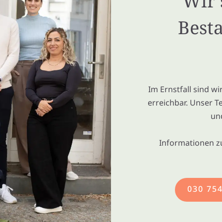
Wir 
Besta
Im Ernstfall sind w
erreichbar. Unser T
un
Informationen z
030 75