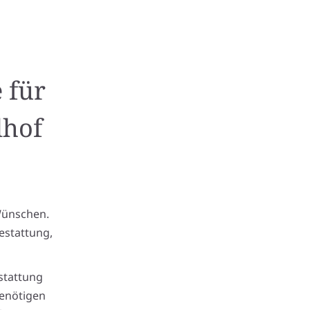
 für
dhof
Wünschen.
estattung,
stattung
benötigen