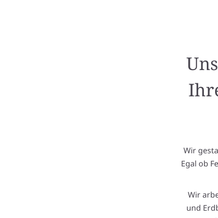
Uns
Ihr
Wir gest
Egal ob F
Wir arb
und Erdb