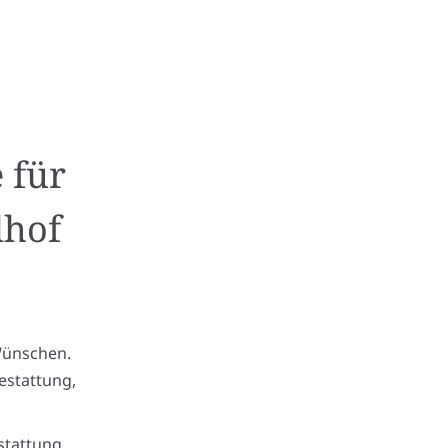
 für
dhof
Wünschen.
estattung,
stattung