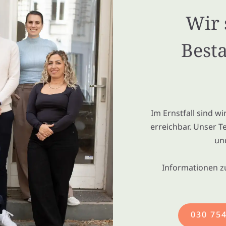
Wir 
Besta
Im Ernstfall sind w
erreichbar. Unser T
un
Informationen z
030 75