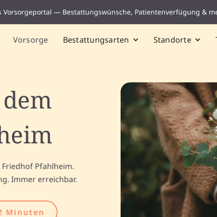
s Vorsorgeportal — Bestattungswünsche, Patientenverfügung & m
Vorsorge
Bestattungsarten
Standorte
f dem
lheim
 Friedhof Pfahlheim.
ng. Immer erreichbar.
2 Minuten