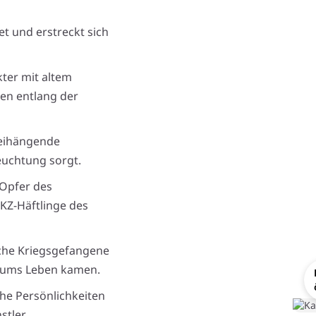
t und erstreckt sich
kter mit altem
n entlang der
reihängende
leuchtung sorgt.
 Opfer des
 KZ-Häftlinge des
sche Kriegsgefangene
s ums Leben kamen.
che Persönlichkeiten
tler.