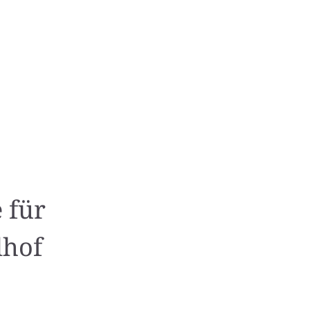
 für
dhof