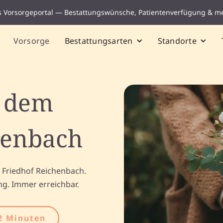
s Vorsorgeportal — Bestattungswünsche, Patientenverfügung & m
Vorsorge
Bestattungsarten
Standorte
f dem
henbach
 Friedhof Reichenbach.
ng. Immer erreichbar.
2 Minuten