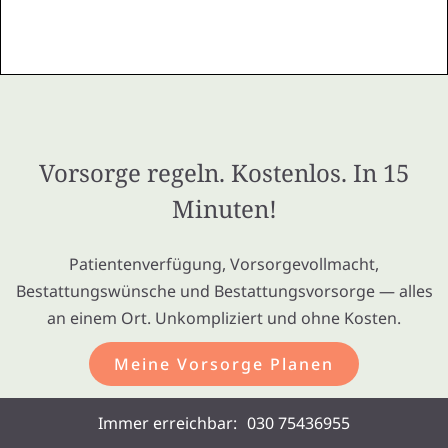
Vorsorge regeln. Kostenlos. In 15
Minuten!
Patientenverfügung, Vorsorgevollmacht,
Bestattungswünsche und Bestattungsvorsorge — alles
an einem Ort. Unkompliziert und ohne Kosten.
Meine Vorsorge Planen
Keine versteckten Kosten. Keine Werbung. Ihre Daten bleiben in der EU.
Immer erreichbar:
030 75436955