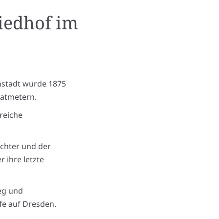
iedhof
im
chstadt wurde 1875
ratmetern.
reiche
ichter und der
 ihre letzte
eg und
fe auf Dresden.