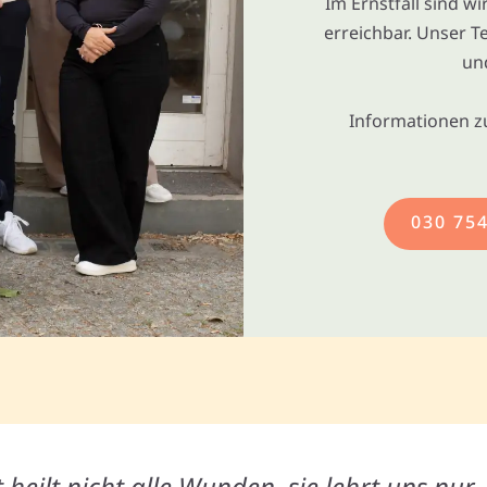
Im Ernstfall sind w
erreichbar. Unser T
un
Informationen z
030 75
t heilt nicht alle Wunden, sie lehrt uns nur