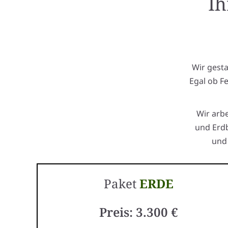
Ih
Wir gest
Egal ob F
Wir arb
und Erdb
und 
Paket
ERDE
Preis: 3.300 €