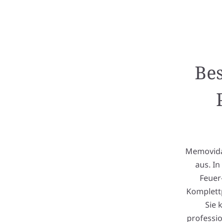
Bes
Memovida 
aus. I
Feuer
Komplettp
Sie 
professio