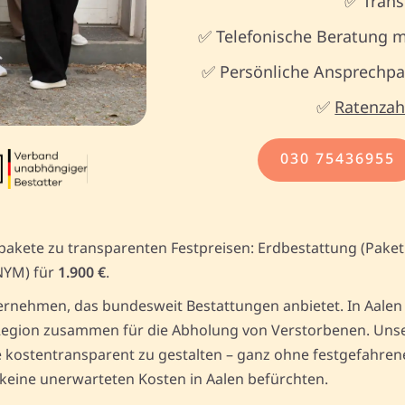
✅ Trans
✅ Telefonische Beratung m
✅ Persönliche Ansprechpar
✅
Ratenzah
030 75436955
tpakete zu transparenten Festpreisen: Erdbestattung (Pake
NYM) für
1.900 €
.
rnehmen, das bundesweit Bestattungen anbietet. In Aalen b
egion zusammen für die Abholung von Verstorbenen. Unser 
kostentransparent zu gestalten – ganz ohne festgefahrene 
 keine unerwarteten Kosten in Aalen befürchten.