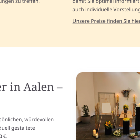
ungen zu treffen.
damit Sie optimal informiert
auch individuelle Vorstellun
Unsere Preise finden Sie hier
r in Aalen –
sönlichen, würdevollen
uell gestaltete
0 €
.