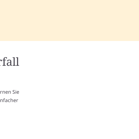
fall
m
ernen Sie
infacher