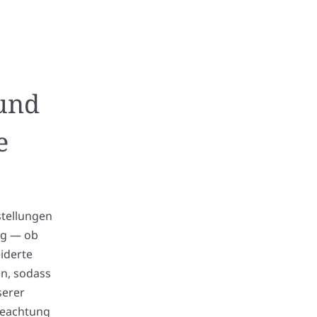
 und
e
stellungen
ng — ob
iderte
n, sodass
serer
 Beachtung