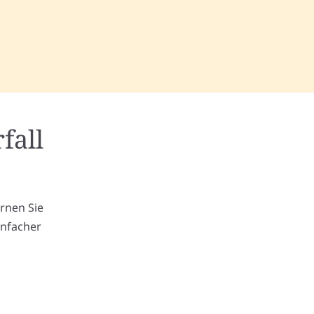
fall
m
ernen Sie
infacher