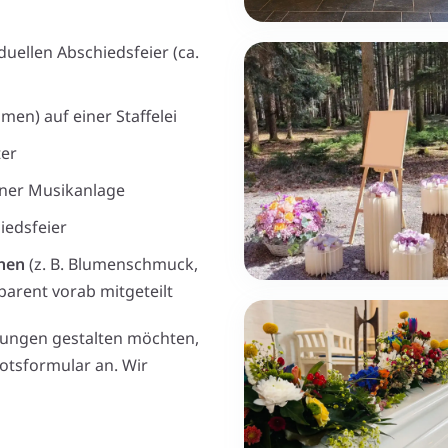
duellen Abschiedsfeier (ca.
en) auf einer Staffelei
ter
iner Musikanlage
iedsfeier
hen
(z. B. Blumenschmuck,
parent vorab mitgeteilt
llungen gestalten möchten,
otsformular an. Wir