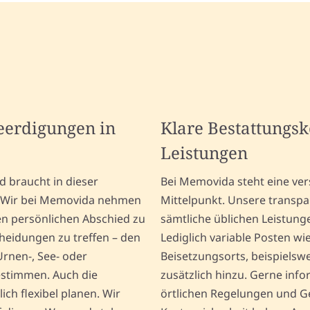
Beerdigungen in
Klare Bestattungs
Leistungen
 braucht in dieser
Bei Memovida steht eine vers
g. Wir bei Memovida nehmen
Mittelpunkt. Unsere transp
en persönlichen Abschied zu
sämtliche üblichen Leistun
scheidungen zu treffen – den
Lediglich variable Posten 
Urnen-, See- oder
Beisetzungsorts, beispiels
estimmen. Auch die
zusätzlich hinzu. Gerne inf
lich flexibel planen. Wir
örtlichen Regelungen und Geb