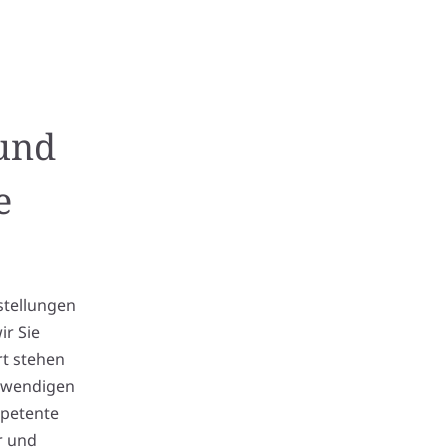
 und
e
stellungen
ir Sie
rt stehen
twendigen
mpetente
r und