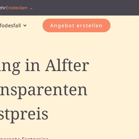
ehr
Entdecken →
Todesfall
Angebot erstellen
ng in Alfter
ansparenten
stpreis