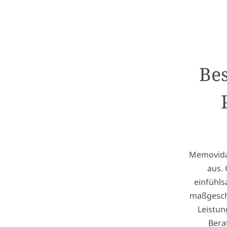
Bes
Memovida 
aus. 
einfühls
maßgesch
Leistun
Bera