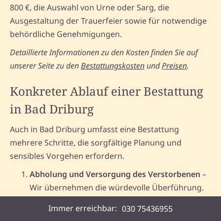
800 €, die Auswahl von Urne oder Sarg, die
Ausgestaltung der Trauerfeier sowie für notwendige
behördliche Genehmigungen.
Detaillierte Informationen zu den Kosten finden Sie auf
unserer Seite zu den
Bestattungskosten
und
Preisen
.
Konkreter Ablauf einer Bestattung
in Bad Driburg
Auch in Bad Driburg umfasst eine Bestattung
mehrere Schritte, die sorgfältige Planung und
sensibles Vorgehen erfordern.
Abholung und Versorgung des Verstorbenen
–
Wir übernehmen die würdevolle Überführung.
Behördliche Formalitäten
– Beantragung der
Immer erreichbar:
030 75436955
Sterbeurkunde und aller nötigen Dokumente.