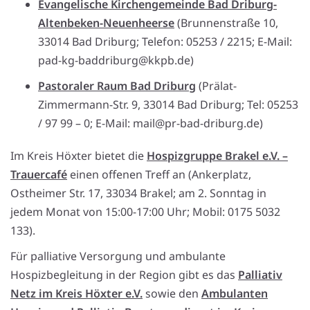
Evangelische Kirchengemeinde Bad Driburg-
Altenbeken-Neuenheerse
(Brunnenstraße 10,
33014 Bad Driburg; Telefon: 05253 / 2215; E-Mail:
pad-kg-baddriburg@kkpb.de)
Pastoraler Raum Bad Driburg
(Prälat-
Zimmermann-Str. 9, 33014 Bad Driburg; Tel: 05253
/ 97 99 – 0; E-Mail: mail@pr-bad-driburg.de)
Im Kreis Höxter bietet die
Hospizgruppe Brakel e.V. –
Trauercafé
einen offenen Treff an (Ankerplatz,
Ostheimer Str. 17, 33034 Brakel; am 2. Sonntag in
jedem Monat von 15:00-17:00 Uhr; Mobil: 0175 5032
133).
Für palliative Versorgung und ambulante
Hospizbegleitung in der Region gibt es das
Palliativ
Netz im Kreis Höxter e.V.
sowie den
Ambulanten