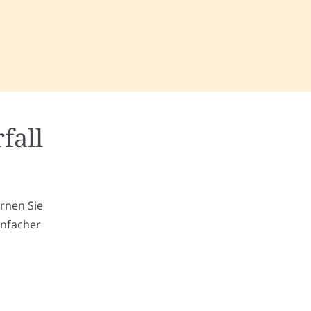
fall
m
ernen Sie
infacher