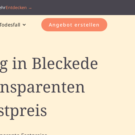
ehr
Entdecken →
Todesfall
Angebot erstellen
g in Bleckede
ansparenten
stpreis