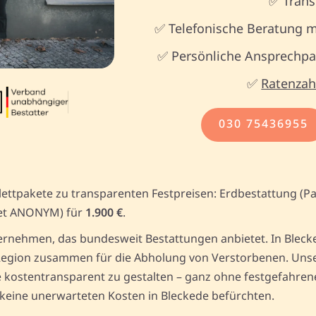
✅ Trans
✅ Telefonische Beratung m
✅ Persönliche Ansprechpar
✅
Ratenzah
030 75436955
lettpakete zu transparenten Festpreisen: Erdbestattung (P
et ANONYM) für
1.900 €
.
rnehmen, das bundesweit Bestattungen anbietet. In Blecked
egion zusammen für die Abholung von Verstorbenen. Unser 
kostentransparent zu gestalten – ganz ohne festgefahrene 
 keine unerwarteten Kosten in Bleckede befürchten.