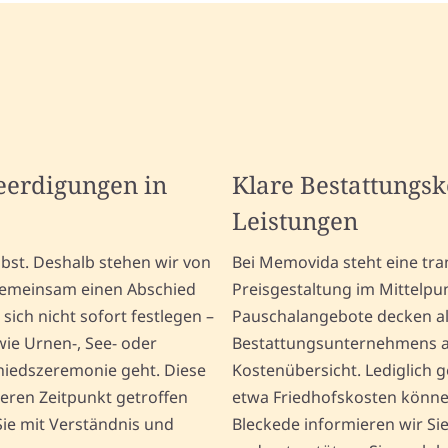
Beerdigungen in
Klare Bestattungs
Leistungen
elbst. Deshalb stehen wir von
Bei Memovida steht eine tr
gemeinsam einen Abschied
Preisgestaltung im Mittelpu
sich nicht sofort festlegen –
Pauschalangebote decken al
wie Urnen-, See- oder
Bestattungsunternehmens ab
hiedszeremonie geht. Diese
Kostenübersicht. Lediglich 
ren Zeitpunkt getroffen
etwa Friedhofskosten können 
Sie mit Verständnis und
Bleckede informieren wir S