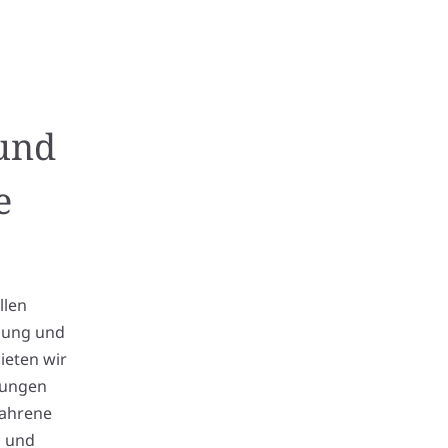
 und
e
llen
anung und
ieten wir
tungen
fahrene
n und