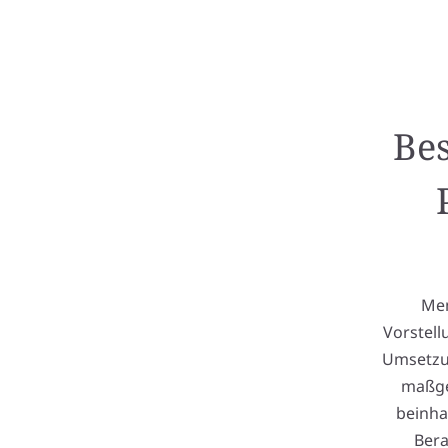
Bes
Mem
Vorstell
Umsetzun
maßge
beinha
Bera