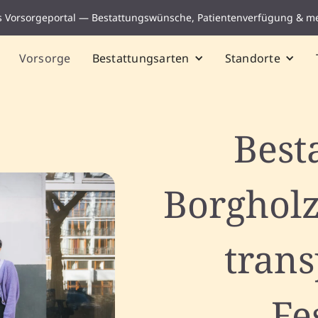
s Vorsorgeportal — Bestattungswünsche, Patientenverfügung & m
Vorsorge
Bestattungsarten
Standorte
Best
Borghol
tran
Fe