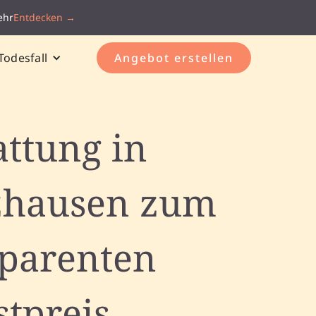
ehr
Entdecken →
Todesfall
Angebot erstellen
attung in
zhausen zum
sparenten
stpreis