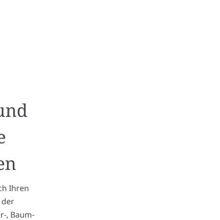
 und
e
en
ch Ihren
 der
r-, Baum-