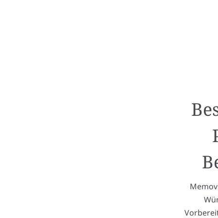
Bes
B
Memovid
Wün
Vorberei