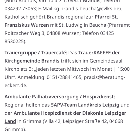
(Büro Brandis, Kirchplatz 1, 04821 Brandis; Telefon
034292 73063; E-Mail kg.brandis-beucha@evlks.de).
Katholisch gehört Brandis regional zur
Pfarrei St.
Franziskus Wurzen
mit St. Ludwig in Beucha (Pfarramt
Roitzscher Weg 3, 04808 Wurzen; Telefon 03425
8530225).
Trauergruppe / Trauercafé:
Das
TrauerKAFFEE der
Kirchgemeinde Brandis
trifft sich im Gemeindesaal,
Kirchplatz 3: „Jeden letzten Mittwoch im Monat | 15:00
Uhr“. Anmeldung: 0151/28841465, praxis@beratung-
eckert.de.
Ambulante Palliativversorgung / Hospizdienst:
Regional helfen das
SAPV-Team Landkreis Leipzig
und
der
Ambulante Hospizdienst der Diakonie Leipziger
Land
in Grimma (Villa 42, Leipziger Straße 42, 04668
Grimma).