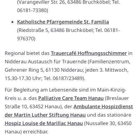
(Varangeviller Str. 26, 63486 Bruchköbel; Tel.
06181-73380)
Katholische Pfarrgemeinde St. Familia
(Riedstraße 5, 63486 Bruchköbel; Tel. 06181-
976370)
Regional bietet das
Trauercafé Hoffnungsschimmer
in
Nidderau Austausch für Trauernde (Familienzentrum,
Gehrener Ring 5, 61130 Nidderau; jeden 3. Mittwoch,
15.30-17.30 Uhr; Tel. 06187/23489).
Für Begleitung am Lebensende sind im Main-Kinzig-
Kreis u. a. das
Palliative Care Team Hanau
(Breslauer
Straße 10, 63452 Hanau), der
Ambulante Hospizdienst
der Martin Luther Stiftung Hanau
und das stationäre
Hospiz Louise de Marillac Hanau
(Nussallee 30, 63450
Hanau) erreichbar.