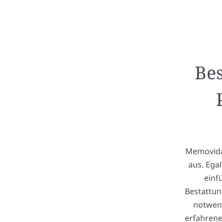
Bes
Memovida 
aus. Ega
einf
Bestattun
notwend
erfahrene