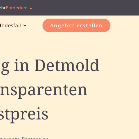
ehr
Entdecken →
Todesfall
Angebot erstellen
ng in Detmold
ansparenten
stpreis