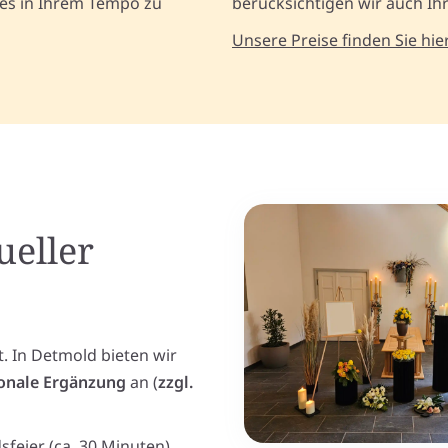
lles in Ihrem Tempo zu
berücksichtigen wir auch Ih
Unsere Preise finden Sie hier
ueller
 In Detmold bieten wir
onale Ergänzung
an (
zzgl.
sfeier (ca. 30 Minuten)