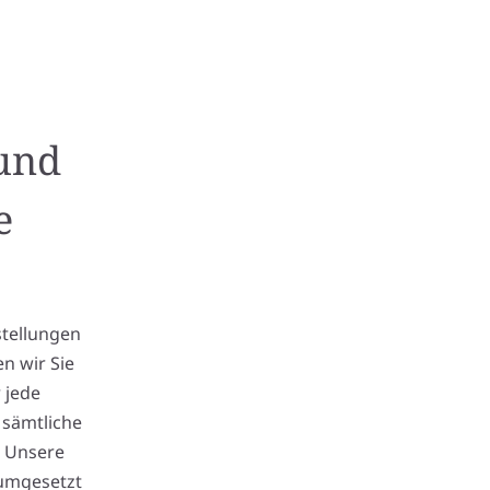
 und
e
stellungen
n wir Sie
 jede
 sämtliche
. Unsere
 umgesetzt