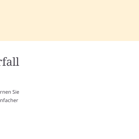
fall
m
ernen Sie
infacher